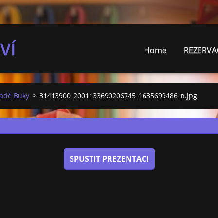
VÍ
Home
REZERVA
ladé Buky
>
31413900_2001133690206745_1635699486_n.jpg
SPUSTIT PREZENTACI