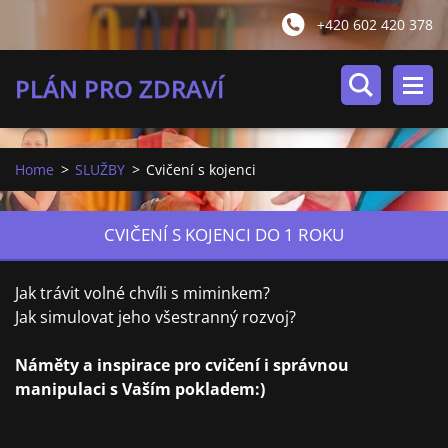
+420 602 420 378
PLÁN PRO ZDRAVÍ
Home
>
SLUŽBY
>
Cvičení s kojenci
CVIČENÍ S KOJENCI DO 1 ROKU
Jak trávit volné chvíli s miminkem?
Jak simulovat jeho všestranný rozvoj?
Náměty a inspirace pro cvičení i správnou
manipulaci s Vaším pokladem:)