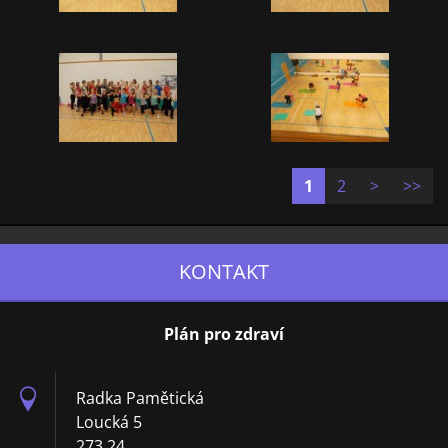
1
2
>
>>
KONTAKT
Plán pro zdraví
Radka Pamětická
Loucká 5
273 24