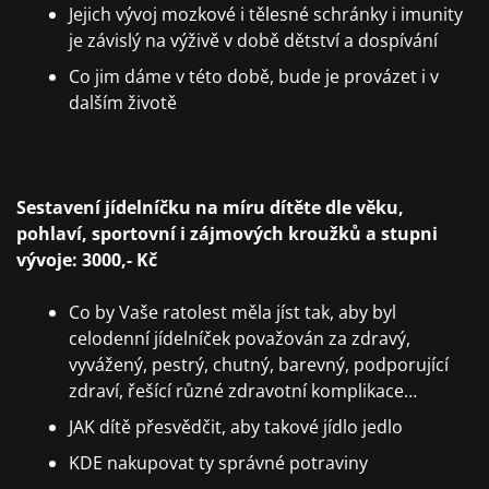
Jejich vývoj mozkové i tělesné schránky i imunity
je závislý na výživě v době dětství a dospívání
Co jim dáme v této době, bude je provázet i v
dalším životě
Sestavení jídelníčku na míru dítěte dle věku,
pohlaví, sportovní i zájmových kroužků a stupni
vývoje: 3000,- Kč
Co by Vaše ratolest měla jíst tak, aby byl
celodenní jídelníček považován za zdravý,
vyvážený, pestrý, chutný, barevný, podporující
zdraví, řešící různé zdravotní komplikace…
JAK dítě přesvědčit, aby takové jídlo jedlo
KDE nakupovat ty správné potraviny