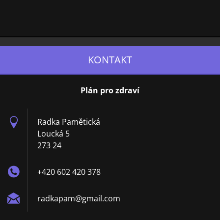
KONTAKT
Plán pro zdraví
Radka Pamětická
Loucká 5
273 24
+420 602 420 378
radkapam
@gmail.c
om