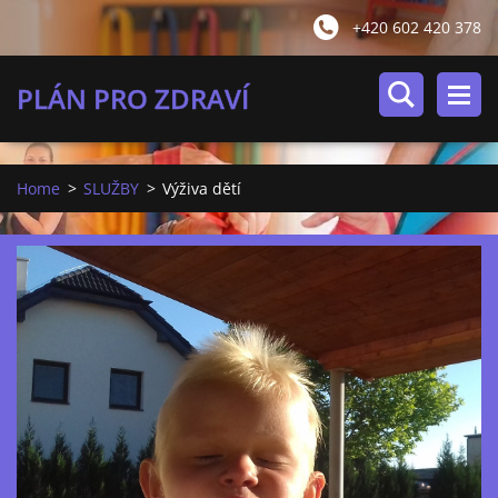
+420 602 420 378
PLÁN PRO ZDRAVÍ
Home
>
SLUŽBY
>
Výživa dětí