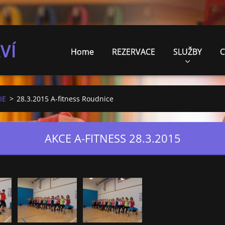
VÍ
Home
REZERVACE
SLUŽBY
C
IE
>
28.3.2015 A-fitness Roudnice
AKCE A-FITNESS 28.3.2015