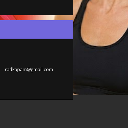
radkapam
@gmail.c
om