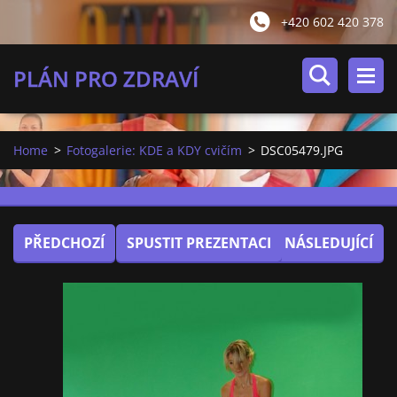
+420 602 420 378
PLÁN PRO ZDRAVÍ
Home
>
Fotogalerie: KDE a KDY cvičím
>
DSC05479.JPG
PŘEDCHOZÍ
SPUSTIT PREZENTACI
NÁSLEDUJÍCÍ