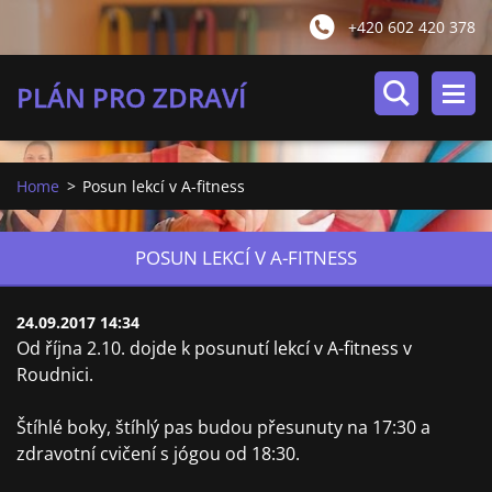
+420 602 420 378
PLÁN PRO ZDRAVÍ
Home
>
Posun lekcí v A-fitness
POSUN LEKCÍ V A-FITNESS
24.09.2017 14:34
Od října 2.10. dojde k posunutí lekcí v A-fitness v
Roudnici.
Štíhlé boky, štíhlý pas budou přesunuty na 17:30 a
zdravotní cvičení s jógou od 18:30.