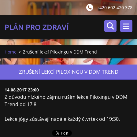
+420 602 420 378
PLÁN PRO ZDRAVÍ
Home
>
Zrušení lekcí Piloxingu v DDM Trend
ZRUŠENÍ LEKCÍ PILOXINGU V DDM TREND
14.08.2017 23:00
Z důvodu nízkého zájmu ruším lekce Piloxingu v DDM
Trend od 17.8.
Lekce jógy zůstávají nadále každý čtvrtek od 19:30.