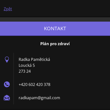
Zpět
KONTAKT
Plán pro zdraví
Radka Pamětická
Loucká 5
273 24
+420 602 420 378
radkapam
@gmail.c
om