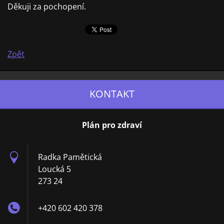
Děkuji za pochopení.
Zpět
KONTAKT
Plán pro zdraví
Radka Pamětická
Loucká 5
273 24
+420 602 420 378