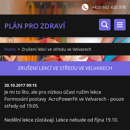
+420 602 420 378
PLÁN PRO ZDRAVÍ
Home
>
Zrušení lekcí ve středu ve Velvarech
ZRUŠENÍ LEKCÍ VE STŘEDU VE VELVARECH
20.10.2017 09:15
Je mi to líto, ale pro nízkou účast ruším lekce
Formování postavy AcroPowerFit ve Velvarech - pouze
středy od 19:05.
Nedělní lekce zůstávají. Lekce nebude od října 19.10.