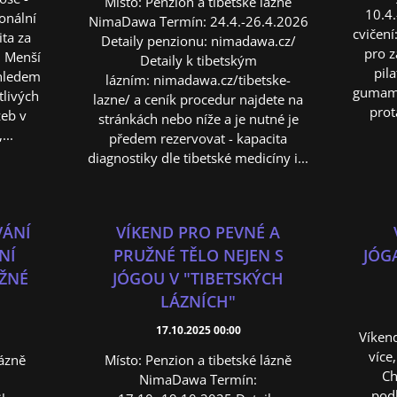
Místo: Penzion a tibetské lázně
10.4.
ionální
NimaDawa Termín: 24.4.-26.4.2026
cvičení
ita za
Detaily penzionu: nimadawa.cz/
pro z
. Menší
Detaily k tibetským
pila
ohledem
lázním: nimadawa.cz/tibetske-
gumami
tlivých
lazne/ a ceník procedur najdete na
prot
žeb v
stránkách nebo níže a je nutné je
...
předem rezervovat - kapacita
diagnostiky dle tibetské medicíny i...
VÁNÍ
VÍKEND PRO PEVNÉ A
NÍ
PRUŽNÉ TĚLO NEJEN S
JÓG
ŽNÉ
JÓGOU V "TIBETSKÝCH
LÁZNÍCH"
17.10.2025 00:00
Víkend
více
lázně
Místo: Penzion a tibetské lázně
Ch
NimaDawa Termín:
pod