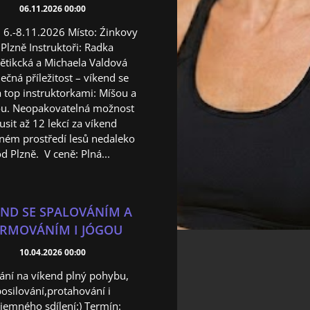
06.11.2026 00:00
 6.-8.11.2026 Místo: Źinkovy
 Plzně Instruktoři: Radka
tikcká a Michaela Valdová
ečná příležitost – víkend se
top instruktorkami: Míšou a
u. Neopakovatelná možnost
usit až 12 lekcí za víkend
sném prostředí lesů nedaleko
d Plzně. V ceně: Plná...
END SE SPALOVÁNÍM A
RMOVÁNÍM I JÓGOU
10.04.2026 00:00
ání na víkend plný pohybu,
osilování,protahování i
jemného sdílení:) Termín: