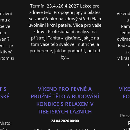
Termín: 23.4.-26.4.2027 Lekce pro
zdravé tělo: Propojení jógy a pilates
nzivní
Víkend
se zaměřením na zdravý střed těla a
smu a
u
uvolnění krční páteře. Věda pro vaše
épe ve
Pamě
zdraví: Profesionální analýza na
vu a
Jedin
přístroji Tanita – zjistíme, jak je na
vání?
dvěma 
tom vaše tělo svalově i nutričně, a
ní – je
Radko
probereme, jak ho podpořit, pokud
ektivně
zk
by...
itom si
v krá
o
T S
VÍKEND PRO PEVNÉ A
VÍK
TSKÉ
PRUŽNÉ TĚLO A BUDOVÁNÍ
FO
KONDICE S RELAXEM V
TIBETSKÝCH LÁZNÍCH
Pozv
24.04.2026 00:00
p
Místo:
vzá
oše -