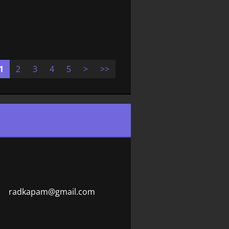
1
2
3
4
5
>
>>
radkapam
@gmail.c
om