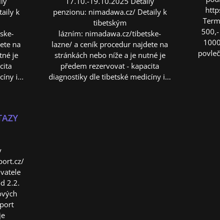
ily
17.10.-19.10.2025 Detaily
htt
aily k
penzionu: nimadawa.cz/ Detaily k
Term
tibetským
500,-
ske-
lázním: nimadawa.cz/tibetske-
1000
dete na
lazne/ a ceník procedur najdete na
povleč
tné je
stránkách nebo níže a je nutné je
cita
předem rezervovat - kapacita
íny i...
diagnostiky dle tibetské medicíny i...
TAZY
y
ort.cz/
vatele
od 2.2.
ových
sport
je