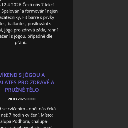
-12.4.2026 Čeká nás 7 lekcí
: Spalování a formování nejen
ačátečníky, Fit barre s prvky
tes, ballantes, posilování s
, jóga pro zdravá záda, ranní
ažení s jógou, případně dle
přání...
VÍKEND S JÓGOU A
ALATES PRO ZDRAVÉ A
PRUŽNÉ TĚLO
28.03.2025 00:00
 se cvičením - opět nás čeká
, než 7 hodin cvičení. Místo:
alupa Podhora, chalupa-
hora.cz/vybaveni-chalupy/