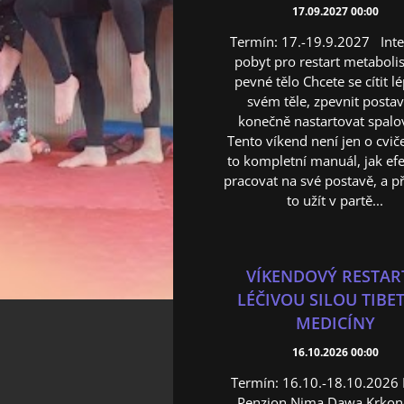
17.09.2027 00:00
Termín: 17.-19.9.2027 Inte
pobyt pro restart metaboli
pevné tělo Chcete se cítit l
svém těle, zpevnit posta
konečně nastartovat spalo
Tento víkend není jen o cviče
to kompletní manuál, jak ef
pracovat na své postavě, a př
to užít v partě...
VÍKENDOVÝ RESTAR
LÉČIVOU SILOU TIBE
MEDICÍNY
16.10.2026 00:00
Termín: 16.10.-18.10.2026 
Penzion Nima Dawa Krkon