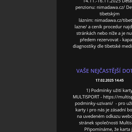
14.11.-16.11.2025 Deta
penzionu: nimadawa.cz/ Det
tibetským
lázním: nimadawa.cz/tibet
lazne/ a ceník procedur naj
stránkách nebo níže a je nu
předem rezervovat - kapa
diagnostiky dle tibetské medic
VAŠE NEJČASTĚJŠÍ DO
17.02.2025 14:45
1) Podmínky užití kart
MULTISPORT - https://multisp
podminky-uzivani/ - pro uži
karty i pro nás je zásadní b
na uvedeném odkazu web
stránek společnosti Multi
Připomínáme, že karta 