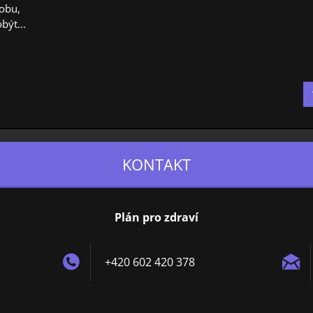
obu,
být...
KONTAKT
Plán pro zdraví
+420 602 420 378