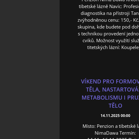
tibetské lázně Navíc: Profes
diagnostika na přístroji Tan
zvýhodněnou cenu: 150,- Kč
skupina, kde budete pod d
s technikou provedení jedno
cviků. Možnost využítí slu
titetských lázní: Koupele,
VÍKEND PRO FORMO
TĚLA, NASTARTOVÁ
METABOLISMU I PRU
TĚLO
14.11.2025 00:00
Místo: Penzion a tibetské 
NimaDawa Termín: