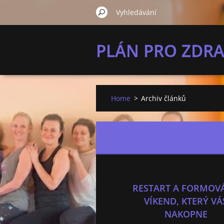
PLÁN PRO ZDRA
Home
>
Archiv článků
RESTART A FORMOVÁ
VÍKEND, KTERÝ VÁ
NAKOPNE