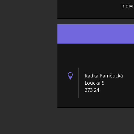
Indiv
Radka Pamětická
Loucká 5
273 24