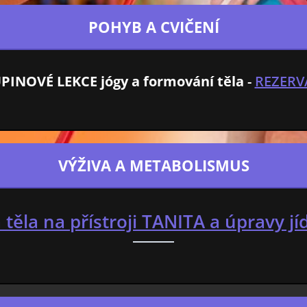
POHYB A CVIČENÍ
PINOVÉ LEKCE jógy a formování těla
-
REZERV
VÝŽIVA A METABOLISMUS
 těla na přístroji TANITA a úpravy jí