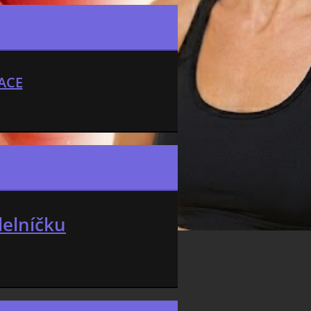
ACE
delníčku