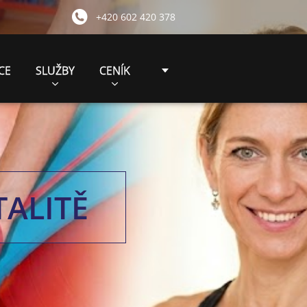
+420 602 420 378
CE
SLUŽBY
CENÍK
TALITĚ