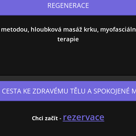
REGENERACE
metodou, hloubková masáž krku, myofasciální
terapie
 CESTA KE ZDRAVÉMU TĚLU A SPOKOJENÉ 
rezervace
Chci začít
-