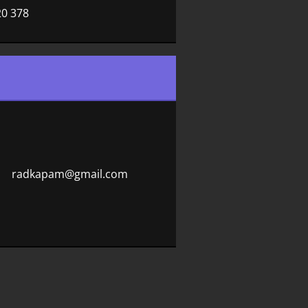
20 378
radkapam
@gmail.c
om